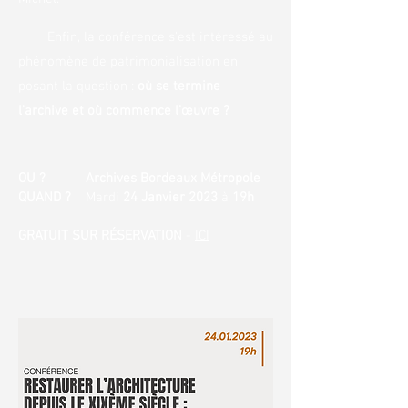
Enfin, la conférence s'est intéressé au
phénomène de patrimonialisation en
posant la question :
où se termine
l'archive et où commence l’œuvre ?
​OU ? Archives Bordeaux Métropole
QUAND ?
Mardi
24 Janvier 2023
à
19h
​GRATUIT SUR RÉSERVATION
-
ICI