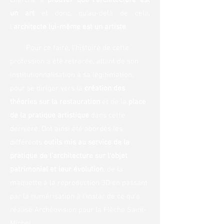
cherché à
prouver que l'architecture est
un art
et donc, qu'au-delà de cela,
l'
architecte lui-même est un artiste
.
Pour ce faire, l'histoire de cette
profession a été retracée, allant de son
institutionnalisatio
n à sa
légitimation,
pour se diriger vers la
création des
théories sur la resta
uration
et de la
place
de la pratique artistique
dans cette
dernière. Ont ainsi été abordés les
différents
outils mis au service de la
pratique de l'architecture sur l'objet
patrimonial et leur évolution
, de la
maquette à la reproduction 3D en passant
par la numérisation à l'instar de ce qu'a
réalisé Archéovision pour la Flèche Saint-
Michel.