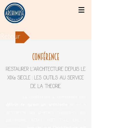
Retour
conférence
RESTAURER L'ARCHITECTURE DEPUIS LE
XIXe SIECLE : LES OUTILS AU SERVICE
DE LA THEORIE
​​ La conférence a commencé par
définir ce qu'est un architecte
et en a
différencié les diverses typologies (du
patrimoine, ACMH, ABF). Puis, elle a