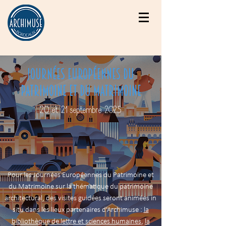
Journées européennes du
patrimoine et du matrimoine
20 et 21 septembre 2025
​Pour les Journées Européennes du Patrimoine et
du Matrimoine sur la thématique du patrimoine
architectural, des visites guidées seront animées in
situ dans les lieux partenaires d’Archimuse :
la
bibliothèque de lettre et sciences humaines
,
la