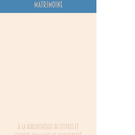
matrimoine
À
lA BIBLIOTHèQUE DE LETTRES ET