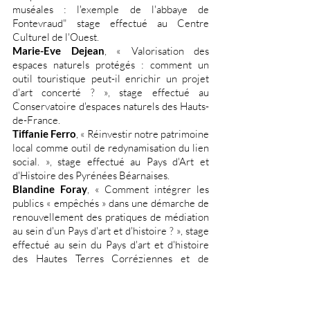
muséales : l'exemple de l'abbaye de
Fontevraud" stage effectué au Centre
Culturel de l'Ouest.
Marie-Eve Dejean
, « Valorisation des
espaces naturels protégés : comment un
outil touristique peut-il enrichir un projet
d'art concerté ? », stage effectué au
Conservatoire d'espaces naturels des Hauts-
de-France.
Tiffanie Ferro
, « Réinvestir notre patrimoine
local comme outil de redynamisation du lien
social. », stage effectué au Pays d'Art et
d'Histoire des Pyrénées Béarnaises.
Blandine Foray
, « Comment intégrer les
publics « empêchés » dans une démarche de
renouvellement des pratiques de médiation
au sein d'un Pays d'art et d'histoire ? », stage
effectué au sein du Pays d'art et d'histoire
des Hautes Terres Corréziennes et de
Ventadour.
S
arah Gratadour
, "La carte blanche dans les
institutions d'art contemporain : Comment le