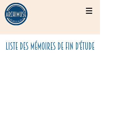
LISTE DES MÉMOIRES DE FIN D'ÉTUDE
En seconde année de formation, chaque
étudiant du master Patrimoine et Musées
effectue un stage de longue durée dont le
contenu est en lien avec la spécialité
choisie, régie des œuvres ou médiation
culturelle.
Ce stage, dont la vocation est de
compléter
par la pratique les enseignements
théoriques
reçus, donne lieu à un mémoire
présenté lors d'une soutenance de
septembre. En plus de développer le projet
du stage réalisé, chaque mémoire propose
d’
explorer une problématique
plus